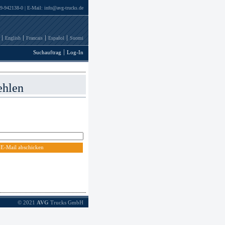
69-942138-0 | E-Mail:
info@avg-trucks.de
English
Francais
Español
Suomi
Suchauftrag
Log-In
ehlen
E-Mail abschicken
© 2021
AVG
Trucks GmbH