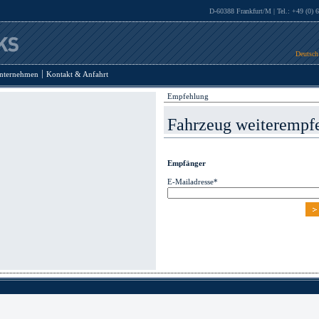
D-60388 Frankfurt/M | Tel.: +49 (0) 
Deutsch
nternehmen
Kontakt & Anfahrt
Empfehlung
Fahrzeug weiterempf
Empfänger
E-Mailadresse*