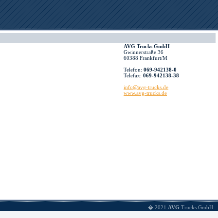
AVG Trucks GmbH
Gwinnerstraße 36
60388 Frankfurt/M
Telefon:
069-942138-0
Telefax:
069-942138-38
info@avg-trucks.de
www.avg-trucks.de
� 2021
AVG
Trucks GmbH